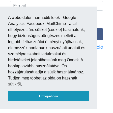
A weboldalon harmadik felek - Google
Analytics, Facebook, MailChimp - által
elhelyezett ún. sütiket (cookie) használunk,
BELÉPÉS
hogy biztonságos böngészés mellett a
legjobb felhasználói élményt nyújthassuk,
Elfelejtett jelszó
Regisztráció
elemezzük honlapunk használati adatait és
személyre szabott tartalmakat és
hirdetéseket jeleníthessünk meg Önnek. A
honlap további használatával Ön
hozzájárulását adja a sütik használatához.
Tudjon meg többet az oldalon használt
sütikről
.
Elfogadom