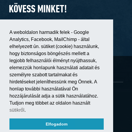
KÖVESS MINKET!
A weboldalon harmadik felek - Google
Analytics, Facebook, MailChimp - által
Hírlevél feliratkozás
elhelyezett ún. sütiket (cookie) használunk,
hogy biztonságos böngészés mellett a
legjobb felhasználói élményt nyújthassuk,
Általános szerződési feltételek
elemezzük honlapunk használati adatait és
Adatkezelési tájékoztató
személyre szabott tartalmakat és
Szerződés felmondási űrlap
hirdetéseket jeleníthessünk meg Önnek. A
honlap további használatával Ön
Minden jog fenntartva.
hozzájárulását adja a sütik használatához.
Oldaltérkép
Tudjon meg többet az oldalon használt
sütikről
.
Elfogadom